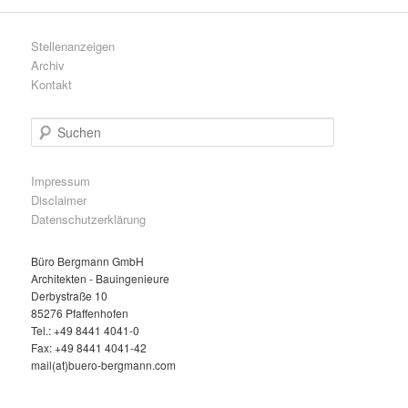
Stellenanzeigen
Archiv
Kontakt
S
u
c
h
Impressum
e
Disclaimer
n
Datenschutzerklärung
Büro Bergmann GmbH
Architekten - Bauingenieure
Derbystraße 10
85276 Pfaffenhofen
Tel.: +49 8441 4041-0
Fax: +49 8441 4041-42
mail(at)buero-bergmann.com