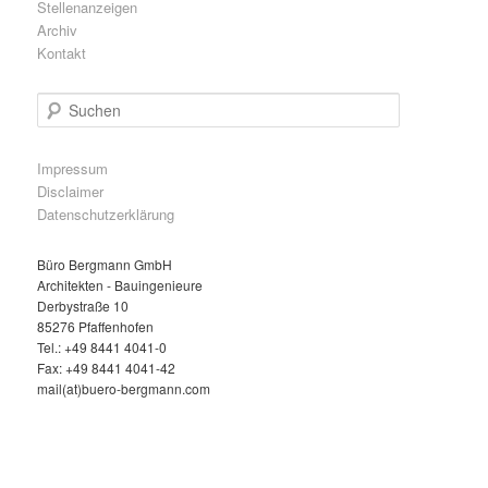
Stellenanzeigen
Archiv
Kontakt
S
u
c
h
Impressum
e
Disclaimer
n
Datenschutzerklärung
Büro Bergmann GmbH
Architekten - Bauingenieure
Derbystraße 10
85276 Pfaffenhofen
Tel.: +49 8441 4041-0
Fax: +49 8441 4041-42
mail(at)buero-bergmann.com