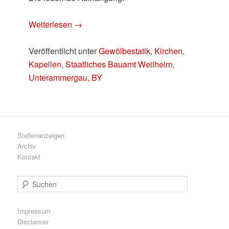
Weiterlesen
→
Veröffentlicht unter
Gewölbestatik
,
Kirchen,
Kapellen
,
Staatliches Bauamt Weilheim
,
Unterammergau, BY
Stellenanzeigen
Archiv
Kontakt
S
u
c
h
Impressum
e
Disclaimer