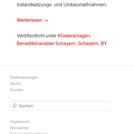
Instandsetzungs- und Umbaumaßnahmen.
Weiterlesen
→
Veröffentlicht unter
Klosteranlagen
,
Benediktinerabtei Scheyern
,
Scheyern, BY
Stellenanzeigen
Archiv
Kontakt
S
u
c
h
Impressum
e
Disclaimer
n
Datenschutzerklärung