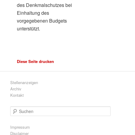
des Denkmalschutzes bei
Einhaltung des
vorgegebenen Budgets
unterstützt.
Diese Seite drucken
Stellenanzeigen
Archiv
Kontakt
S
u
c
h
Impressum
e
Disclaimer