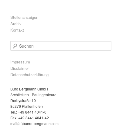
Stellenanzeigen
Archiv
Kontakt
S
u
c
h
Impressum
e
Disclaimer
n
Datenschutzerklärung
Büro Bergmann GmbH
Architekten - Bauingenieure
Derbystraße 10
85276 Pfaffenhofen
Tel.: +49 8441 4041-0
Fax: +49 8441 4041-42
mail(at)buero-bergmann.com