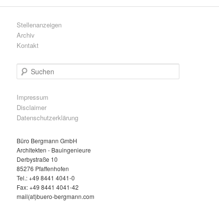
Stellenanzeigen
Archiv
Kontakt
S
u
c
h
Impressum
e
Disclaimer
n
Datenschutzerklärung
Büro Bergmann GmbH
Architekten - Bauingenieure
Derbystraße 10
85276 Pfaffenhofen
Tel.: +49 8441 4041-0
Fax: +49 8441 4041-42
mail(at)buero-bergmann.com