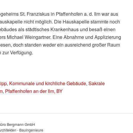
eheims St. Franziskus in Pfaffenhofen a. d. Ilm war aus
auskapelle nicht möglich. Die Hauskapelle stammte noch
bäudes als städtisches Krankenhaus und besaß einen
ers Michael Weingartner. Eine Abnahme und Applizierung
ewesen, doch standen weder ein ausreichend großer Raum
n zur Verfügung.
Hipp
,
Kommunale und kirchliche Gebäude
,
Sakrale
lm
,
Pfaffenhofen an der Ilm, BY
Büro Bergmann GmbH
rchitekten - Bauingenieure