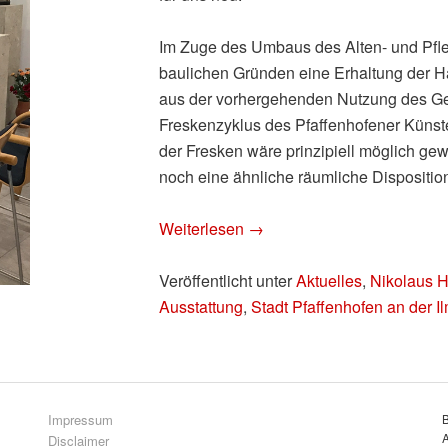
Im Zuge des Umbaus des Alten- und Pfleg
baulichen Gründen eine Erhaltung der H
aus der vorhergehenden Nutzung des Ge
Freskenzyklus des Pfaffenhofener Künst
der Fresken wäre prinzipiell möglich g
noch eine ähnliche räumliche Dispositio
Weiterlesen
→
Veröffentlicht unter
Aktuelles
,
Nikolaus 
Ausstattung
,
Stadt Pfaffenhofen an der I
Impressum
A
Disclaimer