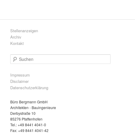
Stellenanzeigen
Archiv
Kontakt
S
u
c
h
Impressum
e
Disclaimer
n
Datenschutzerklärung
Büro Bergmann GmbH
Architekten - Bauingenieure
Derbystraße 10
85276 Pfaffenhofen
Tel.: +49 8441 4041-0
Fax: +49 8441 4041-42