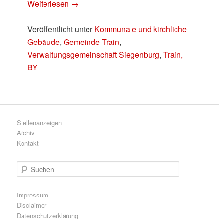
Weiterlesen
→
Veröffentlicht unter
Kommunale und kirchliche
Gebäude
,
Gemeinde Train
,
Verwaltungsgemeinschaft Siegenburg
,
Train,
BY
Stellenanzeigen
Archiv
Kontakt
S
u
c
h
Impressum
e
Disclaimer
n
Datenschutzerklärung