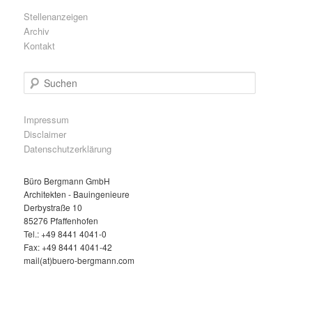
Stellenanzeigen
Archiv
Kontakt
S
u
c
h
Impressum
e
Disclaimer
n
Datenschutzerklärung
Büro Bergmann GmbH
Architekten - Bauingenieure
Derbystraße 10
85276 Pfaffenhofen
Tel.: +49 8441 4041-0
Fax: +49 8441 4041-42
mail(at)buero-bergmann.com