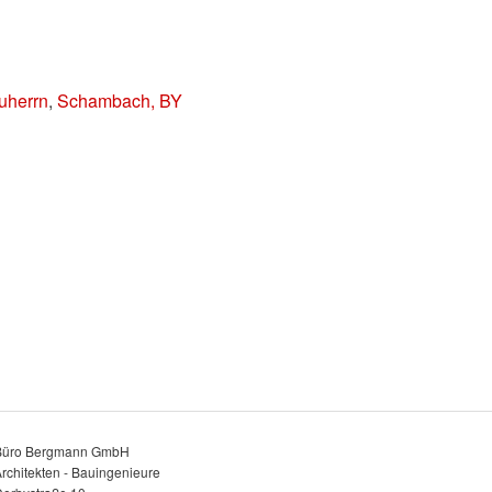
auherrn
,
Schambach, BY
Büro Bergmann GmbH
rchitekten - Bauingenieure