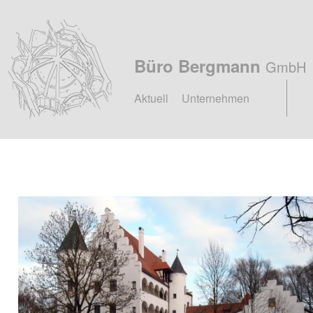
Büro Bergmann
GmbH
Hauptmenü
Zum
Zum
Aktuell
Unternehmen
primären
sekundären
Inhalt
Inhalt
springen
springen