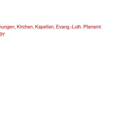
chungen
,
Kirchen, Kapellen
,
Evang.-Luth. Pfarramt
 BY