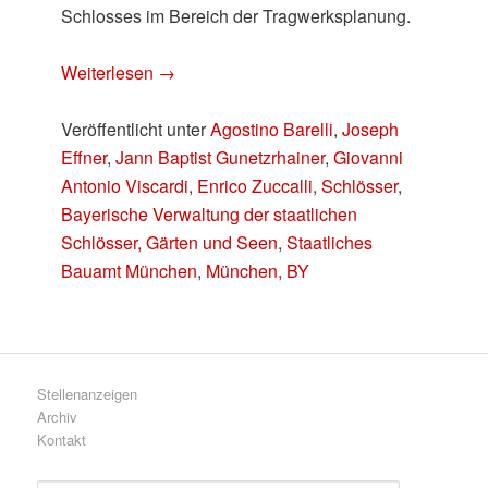
Schlosses im Bereich der Tragwerksplanung.
Weiterlesen
→
Veröffentlicht unter
Agostino Barelli
,
Joseph
Effner
,
Jann Baptist Gunetzrhainer
,
Giovanni
Antonio Viscardi
,
Enrico Zuccalli
,
Schlösser
,
Bayerische Verwaltung der staatlichen
Schlösser, Gärten und Seen
,
Staatliches
Bauamt München
,
München, BY
Stellenanzeigen
Archiv
Kontakt