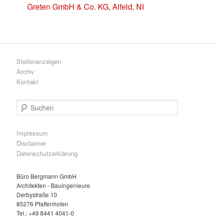
Greten GmbH & Co. KG
,
Alfeld, NI
Stellenanzeigen
Archiv
Kontakt
S
u
c
h
Impressum
e
Disclaimer
n
Datenschutzerklärung
Büro Bergmann GmbH
Architekten - Bauingenieure
Derbystraße 10
85276 Pfaffenhofen
Tel.: +49 8441 4041-0