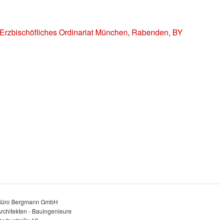
Erzbischöfliches Ordinariat München
,
Rabenden, BY
Büro Bergmann GmbH
rchitekten - Bauingenieure