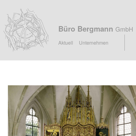
Büro Bergmann
GmbH
Hauptmenü
Zum
Zum
Aktuell
Unternehmen
primären
sekundären
Inhalt
Inhalt
springen
springen