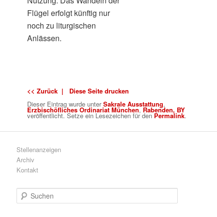
Nutzung: Das Wandeln der
Flügel erfolgt künftig nur
noch zu liturgischen
Anlässen.
<< Zurück |
Diese Seite drucken
Dieser Eintrag wurde
unter
Sakrale Ausstattung
,
Erzbischöfliches Ordinariat München
,
Rabenden, BY
veröffentlicht. Setze ein Lesezeichen für den
Permalink
.
Stellenanzeigen
Archiv
Kontakt
S
u
c