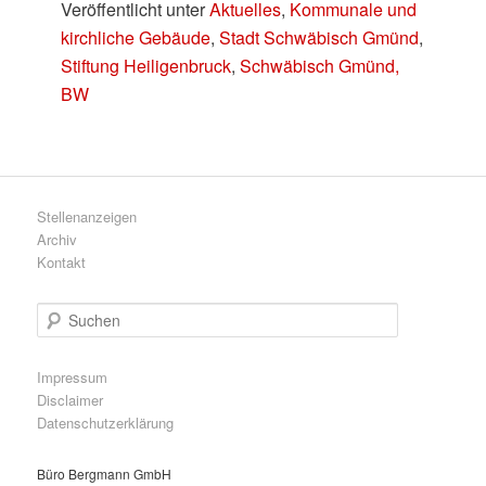
Veröffentlicht unter
Aktuelles
,
Kommunale und
kirchliche Gebäude
,
Stadt Schwäbisch Gmünd
,
Stiftung Heiligenbruck
,
Schwäbisch Gmünd,
BW
Stellenanzeigen
Archiv
Kontakt
S
u
c
h
Impressum
e
Disclaimer
n
Datenschutzerklärung
Büro Bergmann GmbH