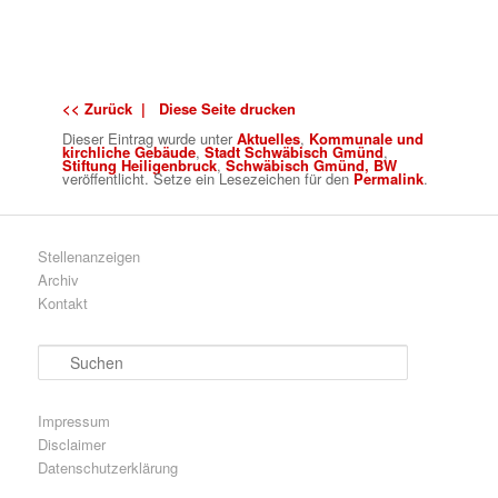
<< Zurück |
Diese Seite drucken
Dieser Eintrag wurde
unter
Aktuelles
,
Kommunale und
kirchliche Gebäude
,
Stadt Schwäbisch Gmünd
,
Stiftung Heiligenbruck
,
Schwäbisch Gmünd, BW
veröffentlicht. Setze ein Lesezeichen für den
Permalink
.
Stellenanzeigen
Archiv
Kontakt
S
u
c
h
Impressum
e
Disclaimer
n
Datenschutzerklärung