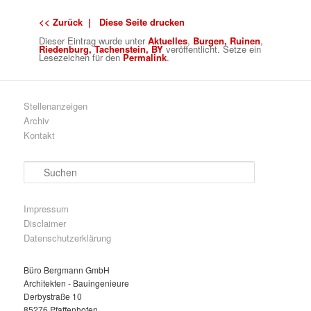
<< Zurück |
Diese Seite drucken
Dieser Eintrag wurde
unter
Aktuelles
,
Burgen, Ruinen
,
Riedenburg, Tachenstein, BY
veröffentlicht. Setze ein
Lesezeichen für den
Permalink
.
Stellenanzeigen
Archiv
Kontakt
S
u
c
h
Impressum
e
Disclaimer
n
Datenschutzerklärung
Büro Bergmann GmbH
Architekten - Bauingenieure
Derbystraße 10
85276 Pfaffenhofen