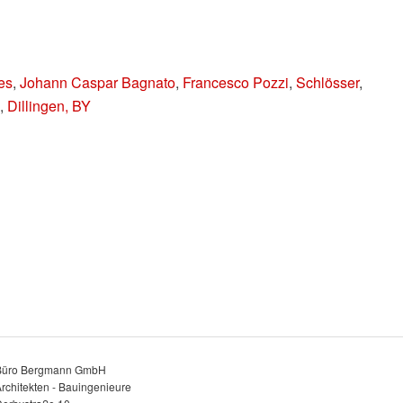
es
,
Johann Caspar Bagnato
,
Francesco Pozzi
,
Schlösser
,
h
,
Dillingen, BY
Büro Bergmann GmbH
rchitekten - Bauingenieure