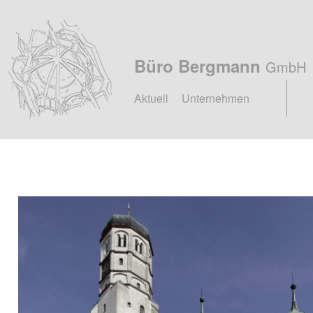
Büro Bergmann
GmbH
Hauptmenü
Zum
Zum
Aktuell
Unternehmen
primären
sekundären
Inhalt
Inhalt
springen
springen