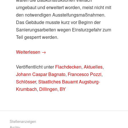
umgebaut und erweitert worden, meist nicht mit
den notwendigen Aussteifungsmaßnahmen.
Das Gebäude musste kurz vor Beginn der
Sanierungsarbeiten wegen Einsturzgefahr zum
Teil gesperrt werden.
Weiterlesen
→
Veröffentlicht unter
Flachdecken
,
Aktuelles
,
Johann Caspar Bagnato
,
Francesco Pozzi
,
Schlösser
,
Staatliches Bauamt Augsburg-
Krumbach
,
Dillingen, BY
Stellenanzeigen
Archiv