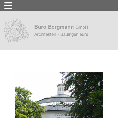
Büro Bergmann
GmbH
Architekten - Bauingenieure