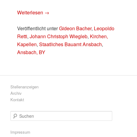
Weiterlesen
→
Veröffentlicht unter
Gideon Bacher
,
Leopoldo
Retti
,
Johann Christoph Wiegleb
,
Kirchen,
Kapellen
,
Staatliches Bauamt Ansbach
,
Ansbach, BY
Stellenanzeigen
Archiv
Kontakt
S
u
c
h
Impressum