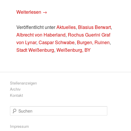
Weiterlesen
→
Veröffentlicht unter
Aktuelles
,
Blasius Berwart
,
Albrecht von Haberland
,
Rochus Guerini Graf
von Lynar
,
Caspar Schwabe
,
Burgen, Ruinen
,
Stadt Weißenburg
,
Weißenburg, BY
Stellenanzeigen
Archiv
Kontakt
S
u
c
h
Impressum