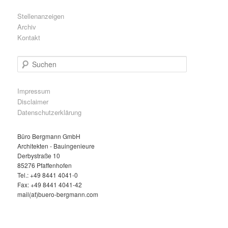
Stellenanzeigen
Archiv
Kontakt
S
u
c
h
Impressum
e
Disclaimer
n
Datenschutzerklärung
Büro Bergmann GmbH
Architekten - Bauingenieure
Derbystraße 10
85276 Pfaffenhofen
Tel.: +49 8441 4041-0
Fax: +49 8441 4041-42
mail(at)buero-bergmann.com