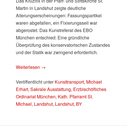
Das Kruzifix in der Pfarr- und Stiftskirche St.
Martin in Landshut zeigte deutliche
Alterungserscheinungen: Fassungspartikel
waren abgefallen, ein Fixierungsseil war
abgerostet. Das Kunstreferat des EBO
München entschied: Eine gründliche
Überprüfung des konservatorischen Zustandes
und der Statik war zwingend erforderlich.
Weiterlesen
→
Veröffentlicht unter
Kunsttransport
,
Michael
Erhart
,
Sakrale Ausstattung
,
Erzbischöfliches
Ordinariat München
,
Kath. Pfarramt St.
Michael, Landshut
,
Landshut, BY