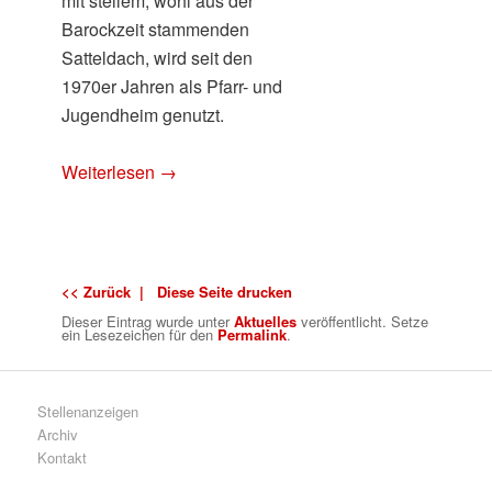
mit steilem, wohl aus der
Barockzeit stammenden
Satteldach, wird seit den
1970er Jahren als Pfarr- und
Jugendheim genutzt.
Weiterlesen
→
<< Zurück |
Diese Seite drucken
Dieser Eintrag wurde
unter
Aktuelles
veröffentlicht. Setze
ein Lesezeichen für den
Permalink
.
Stellenanzeigen
Archiv
Kontakt