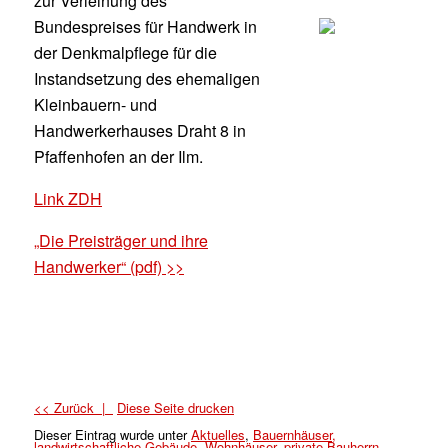
zur Verleihung des
Bundespreises für Handwerk in
der Denkmalpflege für die
Instandsetzung des ehemaligen
Kleinbauern- und
Handwerkerhauses Draht 8 in
Pfaffenhofen an der Ilm.
Link ZDH
„Die Preisträger und ihre
Handwerker“ (pdf) >>
<< Zurück |
Diese Seite drucken
Dieser Eintrag wurde
unter
Aktuelles
,
Bauernhäuser,
landwirtschaftliche Gebäude
,
Wohnhäuser
,
private Bauherrn
,