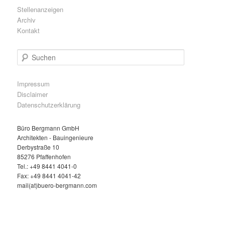
Stellenanzeigen
Archiv
Kontakt
S
u
c
h
Impressum
e
Disclaimer
n
Datenschutzerklärung
Büro Bergmann GmbH
Architekten - Bauingenieure
Derbystraße 10
85276 Pfaffenhofen
Tel.: +49 8441 4041-0
Fax: +49 8441 4041-42
mail(at)buero-bergmann.com