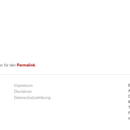
en für den
Permalink
.
Impressum
A
Disclaimer
D
Datenschutzerklärung
8
T
F
m