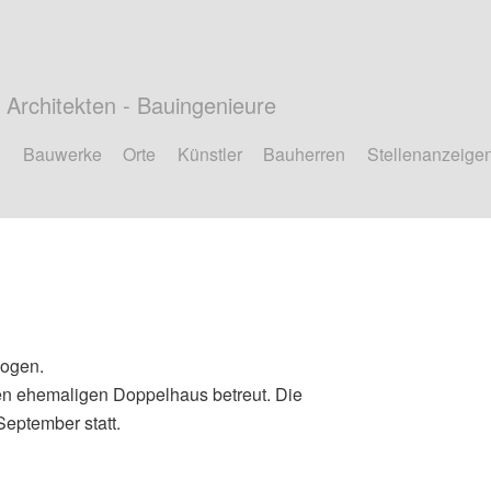
Architekten - Bauingenieure
Bauwerke
Orte
Künstler
Bauherren
Stellenanzeige
zogen.
n ehemaligen Doppelhaus betreut. Die
September statt.