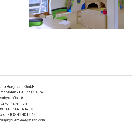
Büro Bergmann GmbH
rchitekten - Bauingenieure
erbystraße 10
5276 Pfaffenhofen
el.: +49 8441 4041-0
ax: +49 8441 4041-42
ail(at)buero-bergmann.com