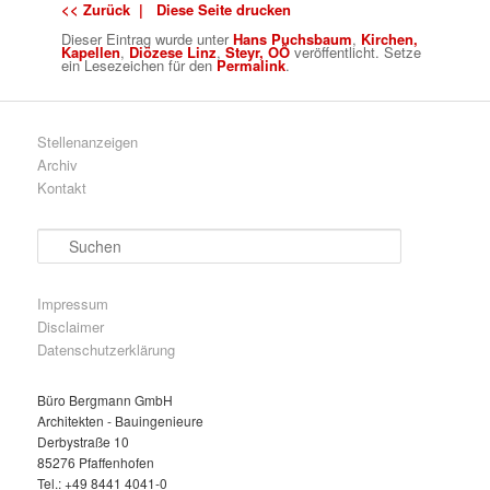
<< Zurück |
Diese Seite drucken
Dieser Eintrag wurde
unter
Hans Puchsbaum
,
Kirchen,
Kapellen
,
Diözese Linz
,
Steyr, OÖ
veröffentlicht. Setze
ein Lesezeichen für den
Permalink
.
Stellenanzeigen
Archiv
Kontakt
S
u
c
h
Impressum
e
Disclaimer
n
Datenschutzerklärung
Büro Bergmann GmbH
Architekten - Bauingenieure
Derbystraße 10
85276 Pfaffenhofen
Tel.: +49 8441 4041-0