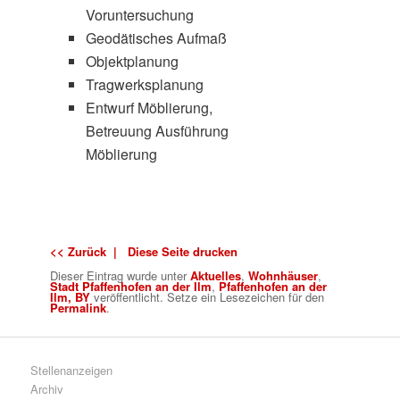
Voruntersuchung
Geodätisches Aufmaß
Objektplanung
Tragwerksplanung
Entwurf Möblierung,
Betreuung Ausführung
Möblierung
<< Zurück |
Diese Seite drucken
Dieser Eintrag wurde
unter
Aktuelles
,
Wohnhäuser
,
Stadt Pfaffenhofen an der Ilm
,
Pfaffenhofen an der
Ilm, BY
veröffentlicht. Setze ein Lesezeichen für den
Permalink
.
Stellenanzeigen
Archiv