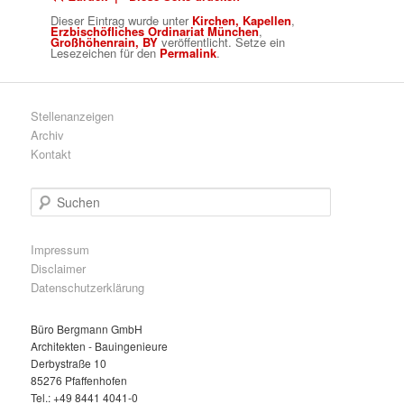
Dieser Eintrag wurde
unter
Kirchen, Kapellen
,
Erzbischöfliches Ordinariat München
,
Großhöhenrain, BY
veröffentlicht. Setze ein
Lesezeichen für den
Permalink
.
Stellenanzeigen
Archiv
Kontakt
S
u
c
h
Impressum
e
Disclaimer
n
Datenschutzerklärung
Büro Bergmann GmbH
Architekten - Bauingenieure
Derbystraße 10
85276 Pfaffenhofen
Tel.: +49 8441 4041-0