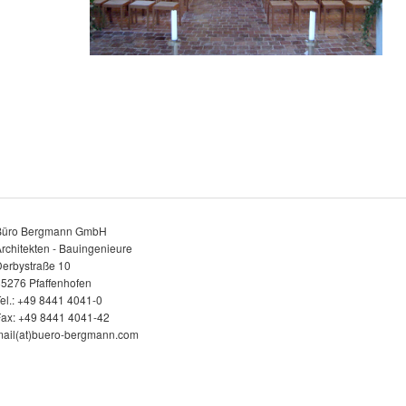
Büro Bergmann GmbH
rchitekten - Bauingenieure
erbystraße 10
5276 Pfaffenhofen
el.: +49 8441 4041-0
ax: +49 8441 4041-42
ail(at)buero-bergmann.com