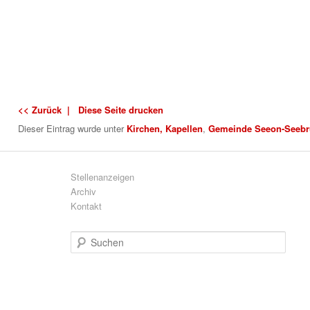
<< Zurück |
Diese Seite drucken
Dieser Eintrag wurde
unter
Kirchen, Kapellen
,
Gemeinde Seeon-Seebr
Stellenanzeigen
Archiv
Kontakt
S
u
c
h
e
n