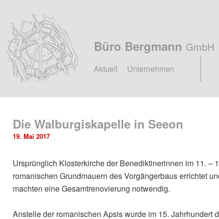
Büro Bergmann
GmbH
Hauptmenü
Zum
Zum
Aktuell
Unternehmen
primären
sekundären
Inhalt
Inhalt
Die Walburgiskapelle in Seeon
19. Mai 2017
springen
springen
Ursprünglich Klosterkirche der Benediktinerinnen im 11. – 
romanischen Grundmauern des Vorgängerbaus errichtet und 
machten eine Gesamtrenovierung notwendig.
Anstelle der romanischen Apsis wurde im 15. Jahrhundert 