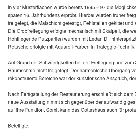
In vier Musterflächen wurde bereits 1995 – 97 die Möglich
späten 16. Jahrhunderts erprobt. Hierbei wurden früher fre
freigelegt, die Malschicht gefestigt, Fehlstellen gekittet und
Die Grobfreilegung erfolgte mechanisch mit Skalpell, die we
Hohlliegende Putzpartien wurden mit Ledan D1 hinterspritzt.
Retusche erfolgte mit Aquarell-Farben in Trateggio-Technik.
Auf Grund der Schwierigkeiten bei der Freilegung und zum 
Raumschale nicht freigelegt. Der harmonische Übergang von
rekonstruierte Bereiche war der künstlerische Anspruch, der
Nach Fertigstellung der Restaurierung erschließt sich de
neue Ausstattung nimmt sich gegenüber der aufwändig ges
auf ihre Funktion. Somit kann das Gotteshaus auch für pro
Beteiligte: