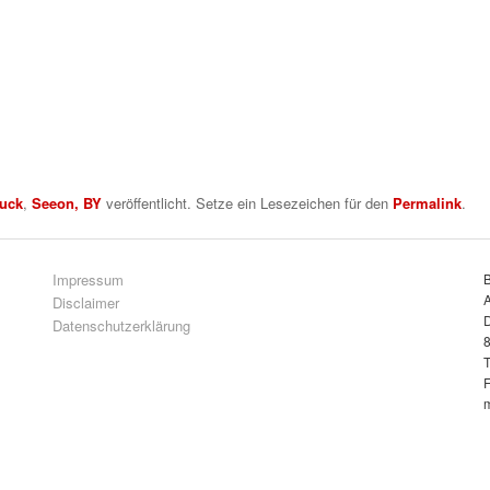
uck
,
Seeon, BY
veröffentlicht. Setze ein Lesezeichen für den
Permalink
.
Impressum
A
Disclaimer
D
Datenschutzerklärung
8
T
F
m