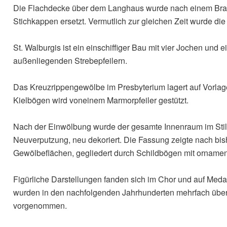
Die Flachdecke über dem Langhaus wurde nach einem Bra
Stichkappen ersetzt. Vermutlich zur gleichen Zeit wurde d
St. Walburgis ist ein einschiffiger Bau mit vier Jochen und
außenliegenden Strebepfeilern.
Das Kreuzrippengewölbe im Presbyterium lagert auf Vorla
Kielbögen wird voneinem Marmorpfeiler gestützt.
Nach der Einwölbung wurde der gesamte Innenraum im Stil
Neuverputzung, neu dekoriert. Die Fassung zeigte nach b
Gewölbeflächen, gegliedert durch Schildbögen mit ornamen
Figürliche Darstellungen fanden sich im Chor und auf Med
wurden in den nachfolgenden Jahrhunderten mehrfach überf
vorgenommen.