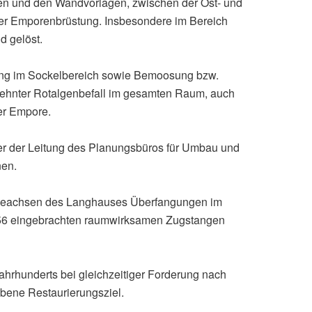
n und den Wandvorlagen, zwischen der Ost- und
r Emporenbrüstung. Insbesondere im Bereich
d gelöst.
ung im Sockelbereich sowie Bemoosung bzw.
ehnter Rotalgenbefall im gesamten Raum, auch
er Empore.
r der Leitung des Planungsbüros für Umbau und
nen.
lbeachsen des Langhauses Überfangungen im
956 eingebrachten raumwirksamen Zugstangen
hrhunderts bei gleichzeitiger Forderung nach
bene Restaurierungsziel.