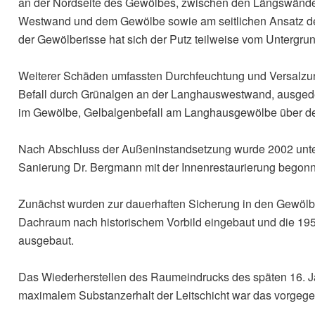
an der Nordseite des Gewölbes, zwischen den Längswände
Westwand und dem Gewölbe sowie am seitlichen Ansatz de
der Gewölberisse hat sich der Putz teilweise vom Untergrun
Weiterer Schäden umfassten Durchfeuchtung und Versalz
Befall durch Grünalgen an der Langhauswestwand, ausged
im Gewölbe, Gelbalgenbefall am Langhausgewölbe über d
Nach Abschluss der Außeninstandsetzung wurde 2002 unte
Sanierung Dr. Bergmann mit der Innenrestaurierung begon
Zunächst wurden zur dauerhaften Sicherung in den Gewö
Dachraum nach historischem Vorbild eingebaut und die 1
ausgebaut.
Das Wiederherstellen des Raumeindrucks des späten 16. Ja
maximalem Substanzerhalt der Leitschicht war das vorgege